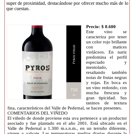
super de proximidad, destacándose por ofrecer mucho más de lo
que cuestan.
Precio: $ 8.600
Este vino se
caracteriza por tener
un color rojo brillante
con matices
violáceos. En nariz
predomina el perfil
especiado y
mentolado,
resaltando también
notas de frutas negras
y rojas. En boca es
un vino redondo, con
mucha frescura y
gran tipicidad. Sus
taninos de textura
fina, característicos del Valle de Pedernal, se hacen presentes.
COMENTARIOS DEL VIÑEDO
El viñedo de donde proviene esta uva pertenece a un productor
asociado y fue plantado en el año 2001. Está ubicado en el
Valle de Pedernal a 1.300 m.s.n.m., en un terruño diferente,
virgen y salvaje. Las temperaturas medias diarias durante la